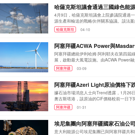
了尼什市附近天...
哈薩克斯坦議會通過三國綠色能
4月9日，哈薩克斯坦議會上院參議院通過
源生產和輸送的戰略伙伴關系協議。該法案
送交總統簽署。據悉，該協議于2024年1
哈薩克斯坦
04-10
議旨在促進三國有效利用可再生能源潛力，
阿肯熱諾夫介紹，該...
阿塞拜疆ACWA Power與Mas
阿塞拜疆總統伊利哈姆·阿利耶夫在第四屆
展，啟動最大風電設施。由ACWA Power融資
時，節省2.2億立方米天然氣并減少超40萬
阿塞拜疆
03-09
司完成的230兆瓦Garadagh太陽能發
體。阿利耶夫表示...
阿塞拜疆Azeri Light原油價格下
據石油市場消息人士向Trend透露，1月26
奧古斯塔港，該原油的CIF價格較前一日下降0
伊漢港，Azeri Light原油的FOB價格也
阿塞拜疆
01-31
場的常見現象，受到多重供需因素與國際形
下跌0.51美元，跌幅1.38%...
埃尼集團向阿塞拜疆國家石油公
意大利能源公司埃尼集團已與阿塞拜疆共和