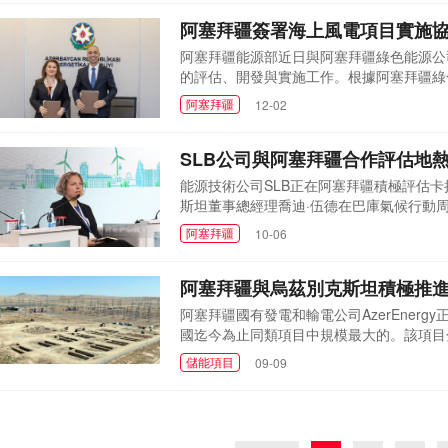
裝。雙方還...
阿塞拜疆簽署海上風電項目實施
阿塞拜疆能源部近日與阿塞拜疆綠色能源公
的評估、開發與實施工作。根據阿塞拜疆綠
議所涉項目的初期規劃裝機容量為200兆瓦
阿塞拜疆
12-02
公司將在里海的相關指定區域內，開展該海
國能源建設集團...
SLB公司與阿塞拜疆合作評估地
能源技術公司SLB正在阿塞拜疆積極評估
斯坦董事總經理喬迪·伍德在巴庫氣候行動周2
Green合作，對卡拉巴赫綠色能源區內
阿塞拜疆
10-06
國家石油公司綠色能源公司密切合作，評估
繁，溫泉資源豐富。水...
阿塞拜疆與烏茲別克斯坦積極推
阿塞拜疆國有發電和輸電公司AzerEnergy正
國迄今為止同類項目中規模最大的。該項目分
阿格達什變電站進行建設，目前關鍵系統組件
儲能項目
09-09
是阿塞拜疆首例，也是整個獨立國家聯合體(
調節，滿足峰值負荷...