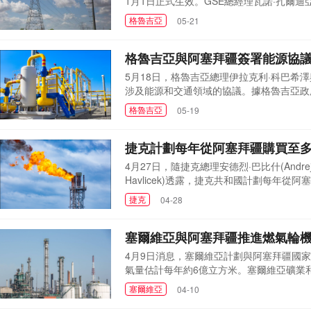
1月1日正式生效。GSE總經理瓦諾·扎爾迪
于提供電力輸送服務主要條款的協議，協議
格魯吉亞
05-21
也發表聲明稱，相關國家能源企業已簽署《
2026年10月15...
格魯吉亞與阿塞拜疆簽署能源協議
5月18日，格魯吉亞總理伊拉克利·科巴希
涉及能源和交通領域的協議。據格魯吉亞政
及過境輸送的為期20年的政府間協議。此外
格魯吉亞
05-19
含保障民眾天然氣供應安全的相關條款。20
然氣消費總量的70%...
捷克計劃每年從阿塞拜疆購買至多
4月27日，隨捷克總理安德烈·巴比什(Andre
Havlicek)透露，捷克共和國計劃每年從
動。哈夫利切克表示，盡管正式協議尚未簽
捷克
04-28
同條款，這批天然氣年采購成本預計約200
簽署10至15年的長期合...
塞爾維亞與阿塞拜疆推進燃氣輪
4月9日消息，塞爾維亞計劃與阿塞拜疆國家石
氣量估計每年約6億立方米。塞爾維亞礦業
6億立方米天然氣，這可使塞爾維亞 - 保
塞爾維亞
04-10
舉行更多技術團隊會議，以盡快解決所有剩