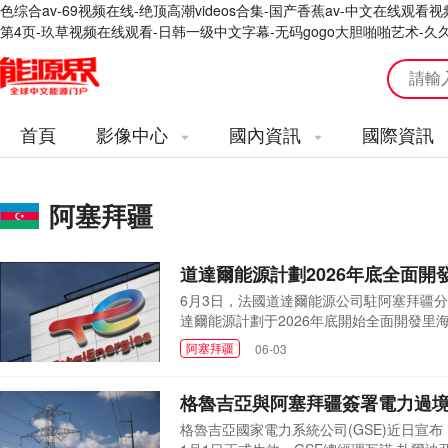
色综合av-69视频在线-绝顶高潮videos合集-国产香蕉av-中文在线
第4页-玖草视频在线观看-日韩一级中文字幕-无码gogo大胆啪啪艺术-久
首頁
影像中心
國內資訊
國際資訊
阿塞拜疆
道達爾能源計劃2026年底全面
6月3日，法國道達爾能源公司駐阿塞拜疆分
達爾能源計劃于2026年底開始全面開發
作伙伴阿塞拜疆國家石油公司(SOCAR)及
阿塞拜疆
06-03
成阿布歇隆油田二期開發的設計和工程工作
段，最終投資決...
格魯吉亞與阿塞拜疆簽署電力過境
格魯吉亞國家電力系統公司(GSE)近日宣