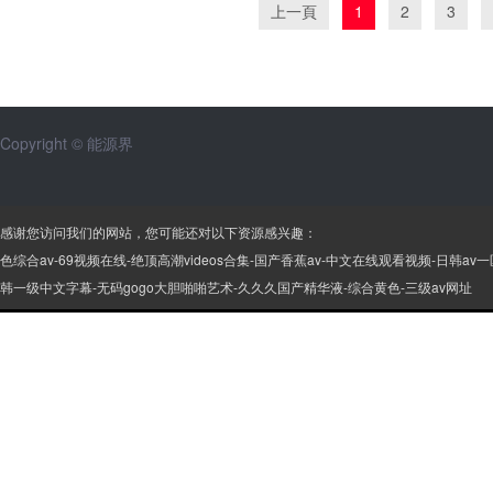
上一頁
1
2
3
Copyright © 能源界
感谢您访问我们的网站，您可能还对以下资源感兴趣：
色综合av-69视频在线-绝顶高潮videos合集-国产香蕉av-中文在线观看视频-日
韩一级中文字幕-无码gogo大胆啪啪艺术-久久久国产精华液-综合黄色-三级av网址