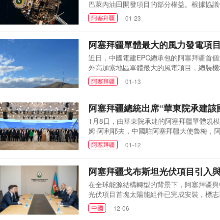
巴萊內油田開發項目的部分權益。根據協議
油田是科特迪瓦的主要海上開發項目，目前由
阿塞拜疆
01-23
佩特羅奇集團。此項交易的最終完成，尚需
年被發現，并于2...
阿塞拜疆單體最大的風力發電項
近日，中國電建EPC總承包的阿塞拜疆首
外高加索地區單體最大的風電項目，總裝機
10億千瓦時清潔電能，減少40萬噸二氧化
阿塞拜疆
01-13
碳、安全高效能源體系具有重要意義。...
阿塞拜疆總統出席“華東院承建該
1月8日，由華東院承建的阿塞拜疆單體規
姆·阿利耶夫，中國駐阿塞拜疆大使魯梅，
默德·阿布納揚，中國電建歐亞區域總部副
阿塞拜疆
01-12
出席儀式。阿塞拜疆總統阿利耶夫高度評價
評價中國...
阿塞拜疆戈布斯坦光伏項目引入
在全球能源結構轉型的背景下，阿塞拜疆與
光伏項目首塊太陽能組件已完成安裝，標志
亦延伸至儲能技術領域。阿塞拜疆能源部長
中國
12-06
舉行了會談，重點討論了戈布斯坦100兆