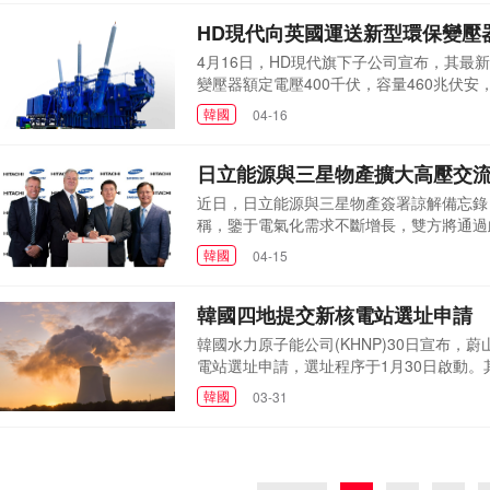
HD現代向英國運送新型環保變壓
4月16日，HD現代旗下子公司宣布，其
變壓器額定電壓400千伏，容量460兆伏
這種新型絕緣油高度可生物降解，相比傳統
韓國
04-16
火災風險。一旦發生漏油事故，其對環境影
電氣公司指出，使用環保型絕緣油...
日立能源與三星物產擴大高壓交
近日，日立能源與三星物產簽署諒解備忘錄
稱，鑒于電氣化需求不斷增長，雙方將通過
司補充表示，此次合作將重點構建具備韌性
韓國
04-15
備忘錄意在使雙方就交流電網領域的合作前
雙方現有全球項目合...
韓國四地提交新核電站選址申請
韓國水力原子能公司(KHNP)30日宣布
電站選址申請，選址程序于1月30日啟動
小型模塊化反應堆(SMR)。兩座新建大型反
韓國
03-31
國內首座此類反應堆，輸出功率為大型反應
建設周期、降低成本、...