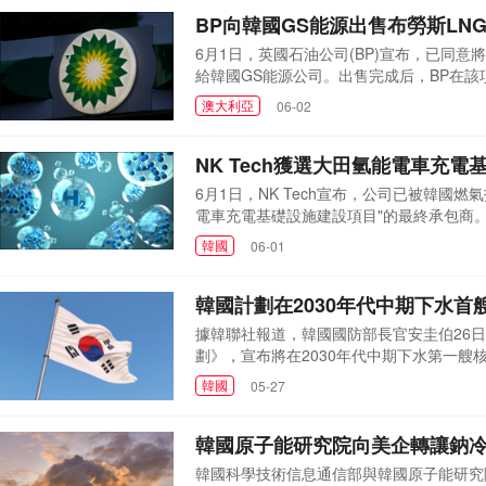
億韓元)。二期項目將由韓...
BP向韓國GS能源出售布勞斯LN
6月1日，英國石油公司(BP)宣布，已同意將
給韓國GS能源公司。出售完成后，BP在該
計耗資487億澳元(約合349.6億美元)
澳大利亞
06-02
氣。該項目因監管和商業方面的障礙，進展一
NK Tech獲選大田氫能電車充
6月1日，NK Tech宣布，公司已被韓國燃氣技術公司
電車充電基礎設施建設項目"的最終承包商
公里，運行過程中不排放二氧化碳等污染物
韓國
06-01
建并整合一座大氣蒸發式液化氫充電站。第
四輛以上氫能電...
韓國計劃在2030年代中期下水首
據韓聯社報道，韓國國防部長官安圭伯26
劃》，宣布將在2030年代中期下水第一艘
了會議。報道稱，安圭伯表示：我們將繼續推
韓國
05-27
代后期投入使用。安圭伯提到，核潛艇反應
運行的技術，以最大限度地減...
韓國原子能研究院向美企轉讓鈉
韓國科學技術信息通信部與韓國原子能研究院