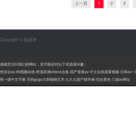
上一頁
1
2
3
Copyright © 能源界
感谢您访问我们的网站，您可能还对以下资源感兴趣：
色综合av-69视频在线-绝顶高潮videos合集-国产香蕉av-中文在线观看视频-日
韩一级中文字幕-无码gogo大胆啪啪艺术-久久久国产精华液-综合黄色-三级av网址