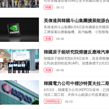
司在全國運營著5346公里天然氣供應主管
站增加12個。去年，韓國天然氣公司通過
韓國
06-12
供氣，建設向全羅南道寶城郡地區(長興—寶
前，天然氣通過34家城市燃氣...
英偉達與韓國斗山集團擴展能源合
英偉達與斗山集團6月8日宣布擴展合作關
工將探索以燃氣輪機、蒸汽輪機、小型模塊化
支持。這意味著斗山集團的核電技術將直接
美國
06-08
容。此外，斗山公司電子材料事業部將以覆
板。本次合作同時...
韓國原子能研究院熔鹽反應堆汽
韓國原子能研究院6月8日宣布，其采用熔鹽
(LR)的原則性批準(AiP)。頒獎典禮于2月2
行。韓國原子能研究院AiP是船級社審查
美國
06-08
開發的第一步。該船由HD現代重工、HD韓國造
HD現代重工和H...
韓國電力公司中標沙特賈夫拉二期
6月3日，韓國電力公司(KEPCO)宣布
項目二期工程，并與斗山能源公司簽署建設合
于2022年通過國際競標獲得，預計本月底
沙特阿拉伯
06-03
2029年6月竣工。韓國電力公司預計，在向