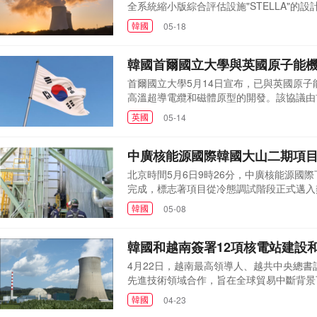
全系統縮小版綜合評估設施"STELLA"
(TerraPower)，交易金額約為70億
韓國
05-18
效率和高安全性的下一代反應堆。STELL
能研究院利用該設施獲取了詳...
韓國首爾國立大學與英國原子能
首爾國立大學5月14日宣布，已與英國原子
高溫超導電纜和磁體原型的開發。該協議由
領導者UKIFS簽署。STEP計劃是英國
英國
05-14
業聚變發電廠，計劃到2040年代初為超過
開展第二階段聯合研...
中廣核能源國際韓國大山二期項
北京時間5月6日9時26分，中廣核能源
完成，標志著項目從冷態調試階段正式邁入
目管理模式的大型燃氣發電項目，項目設計
韓國
05-08
度管理方面的優勢更加顯著。自2023年1
挑戰，按期優質完...
韓國和越南簽署12項核電站建設
4月22日，越南最高領導人、越共中央總
先進技術領域合作，旨在全球貿易中斷背景
期間，雙方簽署12份涵蓋能源、技術和安
韓國
04-23
劃2035年前建成一座發電能力2 - 3.2