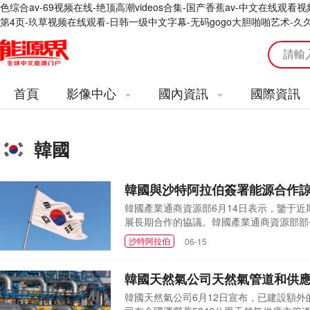
色综合av-69视频在线-绝顶高潮videos合集-国产香蕉av-中文在线
第4页-玖草视频在线观看-日韩一级中文字幕-无码gogo大胆啪啪艺术-久
首頁
影像中心
國內資訊
國際資訊
韓國
韓國與沙特阿拉伯簽署能源合作
韓國產業通商資源部6月14日表示，鑒于
展長期合作的協議。韓國產業通商資源部部
他與沙特能源部長阿卜杜勒阿齊茲·本·薩
沙特阿拉伯
06-15
框架。韓國產業通商資源部表示，該協議涵
動能源行業創...
韓國天然氣公司天然氣管道和供
韓國天然氣公司6月12日宣布，已建設額