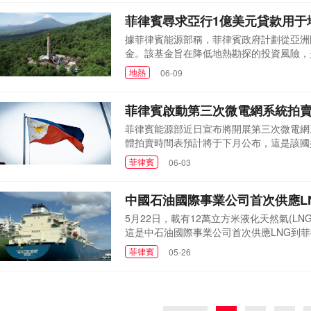
擊。今年2月，嘉...
菲律賓尋求亞行1億美元貸款用于
據菲律賓能源部稱，菲律賓政府計劃從亞洲開
金。該基金旨在降低地熱勘探的投資風險，
是我們正在考慮的。我們希望確保私營部門能
地熱
06-09
(Rowena Cristina L. Guev
普通資...
菲律賓啟動第三次微電網系統拍
菲律賓能源部近日宣布將開展第三次微電網
體拍賣時間表預計將于下月公布，這是該國推
行，相關合同于2024年4月完成授予。
菲律賓
06-03
家重要能源項目資格，可加快辦理各類許可
能源部副部長羅維娜...
中國石油國際事業公司首次供應L
5月22日，載有12萬立方米液化天然氣(LNG
這是中石油國際事業公司首次供應LNG到菲
律賓啟動LNG進口以來，該國能源需求持
菲律賓
05-26
發揮區域優勢，深入研判市場形勢，依托全
菲律賓辦事處全程協同新加坡公司...