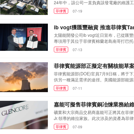
24年中，該公司一直負責該發電廠的維護工
年的例行維護項目。據推測，未來該公司還
菲律賓
07-19
額將達到約200億韓元。盡管這是一個持
首映電力公司(Sout...
ib vogt獲匯豐融資 推進菲律賓Ta
太陽能開發公司ib vogt近日宣布，已從匯
專項用于其位于菲律賓棉蘭老島南哥打巴托省的
太陽能光伏(PV)電站，旨在提供價格實惠的
菲律賓
07-13
是ib vogt在棉蘭老島地區的第二個太陽
第一季度啟...
菲律賓能源部正擬定有關核能草
菲律賓能源部(DOE)官員7月9日稱，將
供另一種滿足需求的途徑。美國能源部能源
替代補貼來源。他在新聞發布會上稱：這不是
菲律賓
07-11
的電力行業參與者可以選擇與核電項目簽訂
能計劃將于...
嘉能可擬售菲律賓銅冶煉業務給
礦業和大宗商品交易商嘉能可正將其在菲律賓的銅
Jr.領導的維拉家族。此次涉及的資產為菲律
樞紐。其地理位置優越，負責處理來自澳大
菲律賓
07-09
不過，受產能過剩和礦石供應有限影響，包括