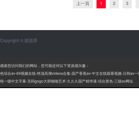
上一頁
1
2
3
Copyright © 能源界
感谢您访问我们的网站，您可能还对以下资源感兴趣：
色综合av-69视频在线-绝顶高潮videos合集-国产香蕉av-中文在线观看视频-日
韩一级中文字幕-无码gogo大胆啪啪艺术-久久久国产精华液-综合黄色-三级av网址