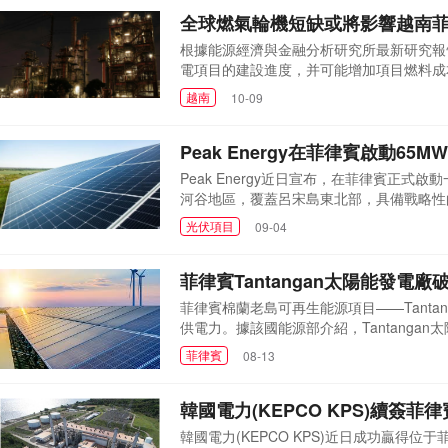
瓦，并配套建設450...
全球燃氣輪機短缺或將影響越南
根據能源經濟與金融分析研究所最新研究報
電項目的建設進度，并可能增加項目燃料成本。
南和菲律賓的天然氣發電項目已經面臨一系
越南
10-09
IEEFA報告顯示，菲律賓在本十年內預
全面投運，但其他...
Peak Energy在菲律賓啟動65
Peak Energy近日宣布，在菲律賓正
河谷地區，覆蓋呂宋島東北部，具備戰略性的
力，足以滿足菲律賓約23,000戶家庭的
光伏項目
09-04
減少約37,000噸二氧化碳排放，將在菲律賓
要企業展開合作，以確保達...
菲律賓Tantangan太陽能發電廠
菲律賓棉蘭老島可再生能源項目——Tanta
供電力。據該國能源部介紹，Tantangan太陽能
目建成后，將向國家電網輸送清潔可再生能源
菲律賓
08-13
兆瓦時的清潔電力，每年減少約66,000噸的碳
再生能源在電力結構...
韓國電力(KEPCO KPS)續簽
韓國電力(KEPCO KPS)近日成功贏得