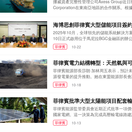
挪威資產完整性管理公司Axess Group
Corporation在東南亞地區的合作關系。根據
署多技能輪換團隊，為鉆井作業提供支持。Axes
菲律賓
03-10
續與Noble保持合作。通過利用經過驗證
海博思創菲律賓大型儲能項目簽
限度地減少對運營的干擾。...
2025年10月，全球領先的儲能系統解決
10日正式啟用位于馬尼拉BGC金融區的辦公
儲能系統項目。這一系列緊密的戰略舉措，
菲律賓
10-22
東南亞市場的決心。海博思創菲律賓子公司
東南亞區域的運營...
菲律賓電力結構轉型：天然氣與
菲律賓能源部長莎朗·加林周五表示，預計未
源發電量的提升推動。她在東盟能源部長會
源的依賴。加林在采訪中強調：該國將繼續
菲律賓
10-18
求。這一戰略表明菲律賓正致力于優化其能
電力需求增長的...
菲律賓批準大型太陽能項目配套
菲律賓能源監管委員會近期正式批準一項價值1
國家電網。這一決策為完成高壓輸電線路建
送新怡詩夏省與布拉干省太陽能電站生產的
菲律賓
10-13
778兆瓦太陽能電池板，成為菲律賓目前規