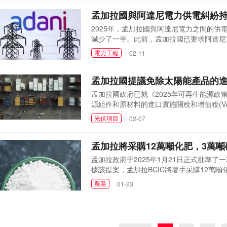
致11月1日一座工廠停產，...
孟加拉國與阿達尼電力供電糾紛
2025年，孟加拉國與阿達尼電力之間的
減少了一半。此前，孟加拉國已要求阿達尼電
年在前總理謝赫·哈西娜的領導下簽署了一份
電力工程
02-11
向孟加拉國供應電力。該電廠擁有兩臺機組
加拉國面臨外匯短...
孟加拉國提議免除太陽能產品的
孟加拉國政府已就《2025年可再生能源
源組件和原材料的進口實施關稅和增值稅(V
定，所有進口貨物需經過一家由政府指定的
光伏項目
02-07
多外國資本流入，草案明確指出，外國投資
關稅和增值稅的豁免。...
孟加拉將采購12萬噸化肥，3萬噸
孟加拉政府于2025年1月21日正式批準
據該提案，孟加拉BCIC將著手采購12萬
石，此次采購行動對孟加拉國的糧食安全具
農業
01-23
供應商處采購了不同類型的化肥。其中，BCIC
萬噸散裝顆粒尿素，這些...