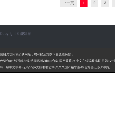
上一頁
1
2
3
Copyright © 能源界
感谢您访问我们的网站，您可能还对以下资源感兴趣：
色综合av-69视频在线-绝顶高潮videos合集-国产香蕉av-中文在线观看视频-日
韩一级中文字幕-无码gogo大胆啪啪艺术-久久久国产精华液-综合黄色-三级av网址