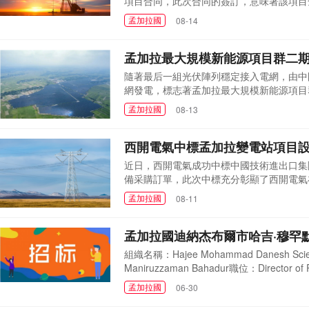
項目合同，此次合同的簽訂，意味著該項目
司主席Md. Akhtaruzzaman作為
孟加拉國
08-14
拉能源供應體系提供堅實保障，對緩解區域
并要求孟加拉國石油...
孟加拉最大規模新能源項目群二
隨著最后一組光伏陣列穩定接入電網，由中
網發電，標志著孟加拉最大規模新能源項目
目位于孟加拉國北部拉杰沙希區，博多河(恒
孟加拉國
08-13
瓦峰，交流側裝機容量72.6兆瓦，新建一
場景，項目采用架空集...
西開電氣中標孟加拉變電站項目
近日，西開電氣成功中標中國技術進出口集團有限
備采購訂單，此次中標充分彰顯了西開電氣在國
經濟開發區，涵蓋孟加拉Hitech站等四
孟加拉國
08-11
濟走廊的關鍵項目之一。項目建成后將顯著
增長的難題，為經...
孟加拉國迪納杰布爾市哈吉·穆罕
組織名稱：Hajee Mohammad Danesh Scie
Maniruzzaman Bahadur職位：Director of
the Vice Chancellor or Engineering Se
孟加拉國
06-30