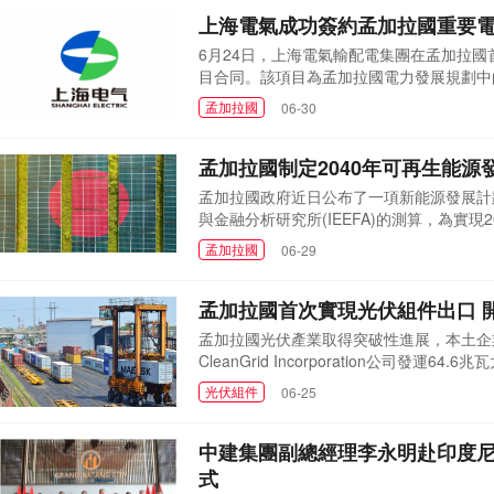
上海電氣成功簽約孟加拉國重要
6月24日，上海電氣輸配電集團在孟加拉國
目合同。該項目為孟加拉國電力發展規劃中
孟加拉國重要港口城市吉大港大區的電力供
孟加拉國
06-30
在孟加拉國連續承接電力領域總包工程項目，
孟加拉國制定2040年可再生能源
孟加拉國政府近日公布了一項新能源發展計劃
與金融分析研究所(IEEFA)的測算，為實現
IEEFA孟加拉國首席能源分析師沙菲克·
孟加拉國
06-29
人投資。"報告建議該國與國際金融機構合
項目被叫停的政策變...
孟加拉國首次實現光伏組件出口 
孟加拉國光伏產業取得突破性進展，本土企業Radi
CleanGrid Incorporation公
國。Radiant Alliance位于達卡附近
光伏組件
06-25
瓦至200瓦。公司首席執行官Masudur Ra
中建集團副總經理李永明赴印度
式