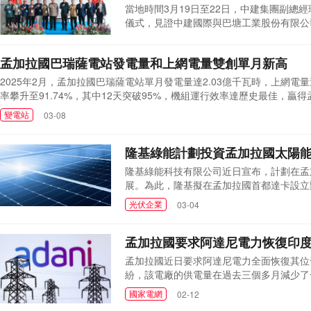
當地時間3月19日至22日，中建集團副
儀式，見證中建國際與巴塘工業股份有限公
大使王魯彤與當地政府機構會談，拜會中國
建筑與建材
03-25
特區由原巴塘工業園升級而來，是印尼目前
孟加拉國巴瑞薩電站發電量和上網電量雙創單月新高
時間3月20日，李永明...
2025年2月，孟加拉國巴瑞薩電站單月發電量達2.03億千瓦時，上網電
率攀升至91.74%，其中12天突破95%，機組運行效率達歷史最佳，
度要求，巴瑞薩發電公司堅持精細管理、科學調度。機組首次小修后，設
變電站
03-08
持續攀升，項目團隊緊抓日常運維和燃料保供等關鍵...
隆基綠能計劃投資孟加拉國太陽
隆基綠能科技有限公司近日宣布，計劃在孟
展。為此，隆基擬在孟加拉國首都達卡設立
中，隆基高管展示了公司先進的太陽能技術
光伏企業
03-04
基計劃向孟加拉國供應高效太陽能組件，并
會，為雙方合作奠定堅實基礎...
孟加拉國要求阿達尼電力恢復印
孟加拉國近日要求阿達尼電力全面恢復其位于
紛，該電廠的供電量在過去三個多月減少了一
通過位于印度賈坎德邦的20億美元電廠向
國家電網
02-12
門為孟加拉國提供電力。由于孟加拉國面臨