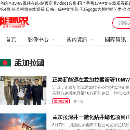
色综合av-69视频在线-绝顶高潮videos合集-国产香蕉av-中文在线
第4页-玖草视频在线观看-日韩一级中文字幕-无码gogo大胆啪啪艺术-久
首頁
影像中心
國內資訊
國際資訊
孟加拉國
正泰新能源在孟加拉國簽署10M
近日，正泰新能源孟加拉分公司與當地企業
為對方建設總容量10兆瓦的建筑一體化光
泰新能源在孟加拉國推進的首個BIPV項目
孟加拉國
01-15
持續發展規劃。正泰新能源通過提供涵蓋設
作方認可。...
孟加拉深井一體化鉆井總包項目
8月7日，川慶鉆探國際工程公司孟加拉項目